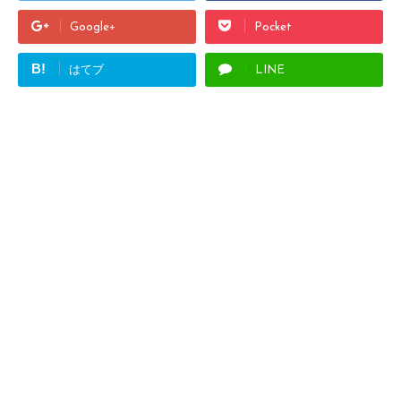
Google+
Pocket
B!
はてブ
LINE