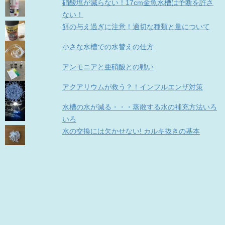
硝酸塩が減らない！17cm金魚水槽は予断を許さ
ない！
餌の与え過ぎに注意！適切な種類と量について
小さな水槽での水替えの仕方
アンモニアと亜硝酸との戦い
アクアリウムが救う？！インフルエンザ対策
水槽の水が減る・・・蒸散する水の補充方法いろ
いろ
水の交換には欠かせない! カルキ抜きの基本